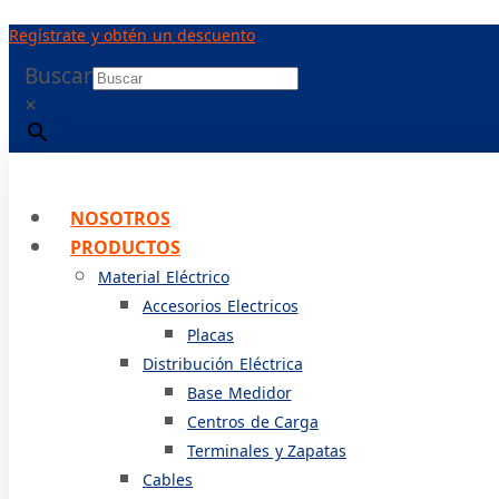
Ir
Regístrate y obtén un descuento
al
contenido
Buscar
×
NOSOTROS
PRODUCTOS
Material Eléctrico
Accesorios Electricos
Placas
Distribución Eléctrica
Base Medidor
Centros de Carga
Terminales y Zapatas
Cables