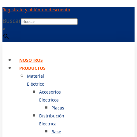
Ir
Regístrate y obtén un descuento
al
contenido
Buscar
×
NOSOTROS
PRODUCTOS
Material
Eléctrico
Accesorios
Electricos
Placas
Distribución
Eléctrica
Base