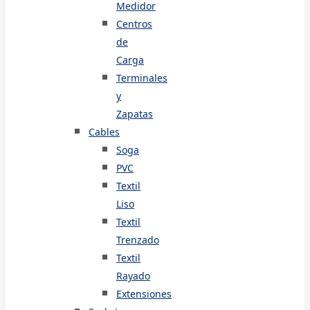
Medidor
Centros
de
Carga
Terminales
y
Zapatas
Cables
Soga
PVC
Textil
Liso
Textil
Trenzado
Textil
Rayado
Extensiones