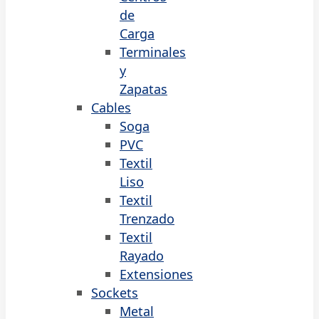
de
Carga
Terminales
y
Zapatas
Cables
Soga
PVC
Textil
Liso
Textil
Trenzado
Textil
Rayado
Extensiones
Sockets
Metal