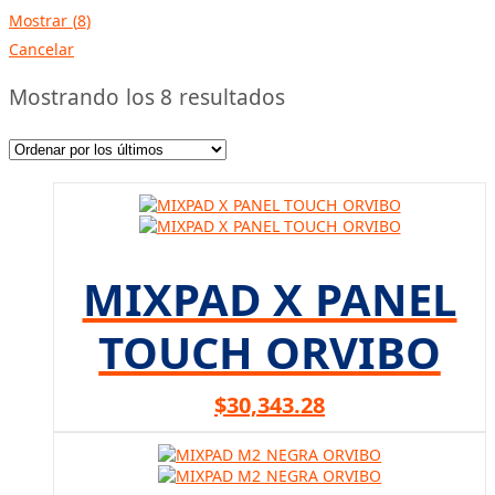
Mostrar
(
8
)
Cancelar
Ordenado
Mostrando los 8 resultados
por
los
últimos
MIXPAD X PANEL
TOUCH ORVIBO
$
30,343.28