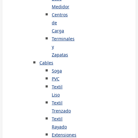
Medidor
Centros
de
Carga
Terminales
y
Zapatas
Cables
Soga
PVC
Textil
Liso
Textil
Trenzado
Textil
Rayado
Extensiones