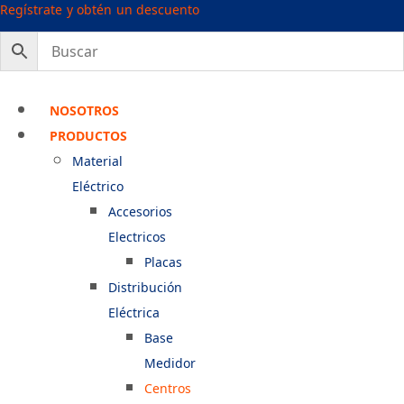
Ir
Regístrate y obtén un descuento
al
contenido
NOSOTROS
PRODUCTOS
Material
Eléctrico
Accesorios
Electricos
Placas
Distribución
Eléctrica
Base
Medidor
Centros