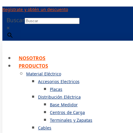
Ir
Regístrate y obtén un descuento
al
contenido
Buscar
×
NOSOTROS
PRODUCTOS
Material Eléctrico
Accesorios Electricos
Placas
Distribución Eléctrica
Base Medidor
Centros de Carga
Terminales y Zapatas
Cables