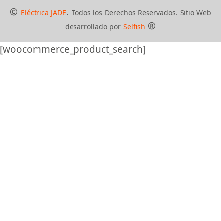
©
.
Eléctrica JADE
Todos los Derechos Reservados. Sitio Web
®
desarrollado por
Selfish
[woocommerce_product_search]