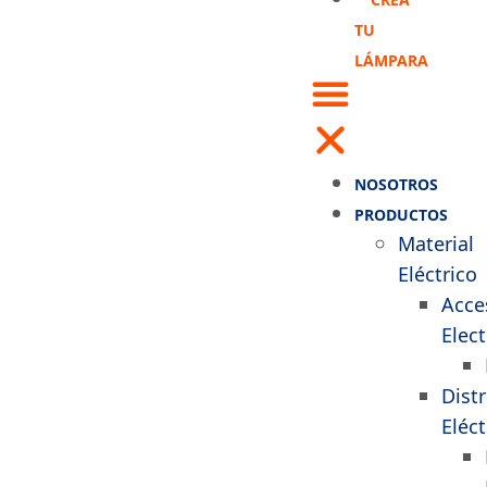
TU
LÁMPARA
NOSOTROS
PRODUCTOS
Material
Eléctrico
Acce
Elect
Dist
Eléct