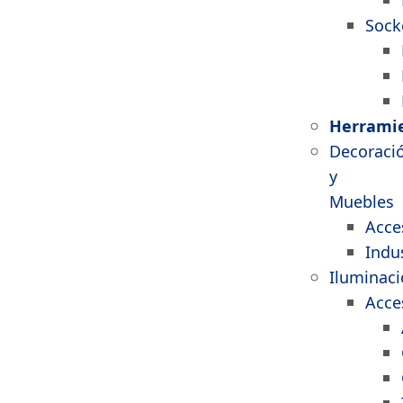
Sock
Herrami
Decoraci
y
Muebles
Acce
Indus
Iluminac
Acce