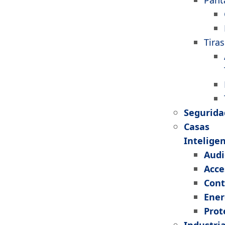
Pant
Tiras
Segurida
Casas
Intelige
Audi
Acce
Cont
Ener
Prot