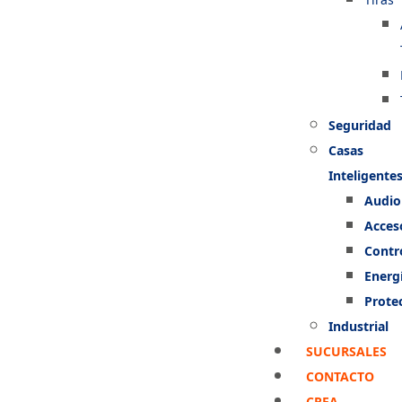
Seguridad
Casas
Inteligente
Audio
Acces
Contr
Energ
Prote
Industrial
SUCURSALES
CONTACTO
CREA