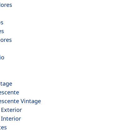
ores
s
os
es
dores
io
ntage
escente
escente Vintage
 Exterior
Interior
tes