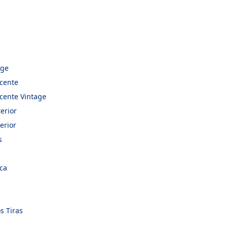
age
cente
cente Vintage
erior
erior
s
ca
s Tiras