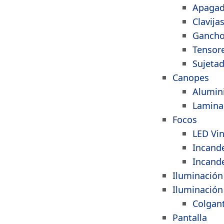
Apagad
Clavija
Ganch
Tensor
Sujeta
Canopes
Alumin
Lamina
Focos
LED Vi
Incand
Incand
Iluminación
Iluminación 
Colgan
Pantalla