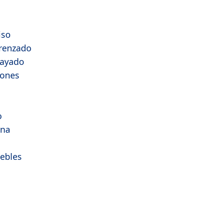
iso
Trenzado
Rayado
iones
o
ana
ebles