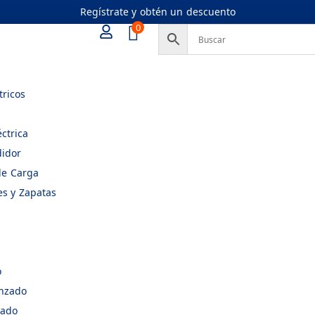
Regístrate y obtén un descuento
0
tricos
éctrica
idor
de Carga
es y Zapatas
o
enzado
yado