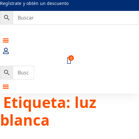
Ir
Regístrate y obtén un descuento
al
contenido
0
Etiqueta:
luz
blanca