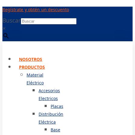
Ir
Regístrate y obtén un descuento
al
contenido
Buscar
×
NOSOTROS
PRODUCTOS
Material
Eléctrico
Accesorios
Electricos
Placas
Distribución
Eléctrica
Base