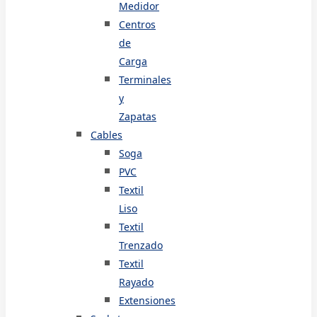
Medidor
Centros
de
Carga
Terminales
y
Zapatas
Cables
Soga
PVC
Textil
Liso
Textil
Trenzado
Textil
Rayado
Extensiones