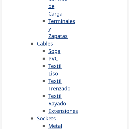
de
Carga
Terminales
y
Zapatas
Cables
Soga
PVC
Textil
Liso
Textil
Trenzado
Textil
Rayado
Extensiones
Sockets
Metal