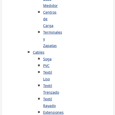
Medidor
Centros
de
Carga
Terminales
y
Zapatas
Cables
Soga
PVC
Textil
Liso
Textil
Trenzado
Textil
Rayado
Extensiones