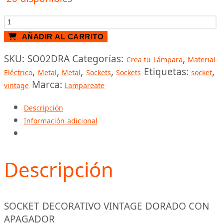
SOCKET
VINTAGE
AÑADIR AL CARRITO
DORADO
SKU:
SO02DRA
Categorías:
,
CON
Crea tu Lámpara
Material
,
,
,
,
Etiquetas:
,
APAGADOR
Eléctrico
Metal
Metal
Sockets
Sockets
socket
Marca:
cantidad
vintage
Lampareate
Descripción
Información adicional
Descripción
SOCKET DECORATIVO VINTAGE DORADO CON
APAGADOR