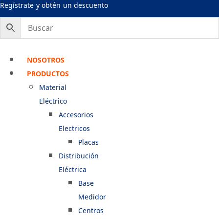
Ir
Regístrate y obtén un descuento
al
contenido
NOSOTROS
PRODUCTOS
Material
Eléctrico
Accesorios
Electricos
Placas
Distribución
Eléctrica
Base
Medidor
Centros