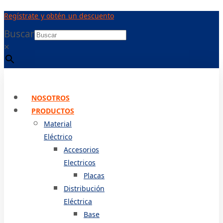
Ir
Regístrate y obtén un descuento
al
contenido
Buscar
×
NOSOTROS
PRODUCTOS
Material
Eléctrico
Accesorios
Electricos
Placas
Distribución
Eléctrica
Base