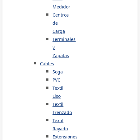
Medidor
Centros
de
Carga
Terminales
y
Zapatas
Cables
Soga
PVC
Textil
Liso
Textil
Trenzado
Textil
Rayado
Extensiones