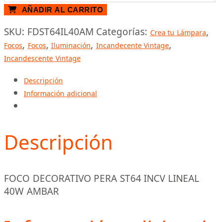
DECORATIVO
AÑADIR AL CARRITO
PERA
SKU:
FDST64IL40AM
Categorías:
,
ST64
Crea tu Lámpara
,
,
,
,
INCV
Focos
Focos
Iluminación
Incandecente Vintage
LINEAL
Incandescente Vintage
40W
Descripción
AMBARR
Información adicional
cantidad
Descripción
FOCO DECORATIVO PERA ST64 INCV LINEAL
40W AMBAR