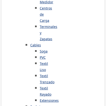
Medidor
Centros
de
Carga
Terminales
y
Zapatas
Cables
Soga
PVC
Textil
Liso
Textil
Trenzado
Textil
Rayado
Extensiones