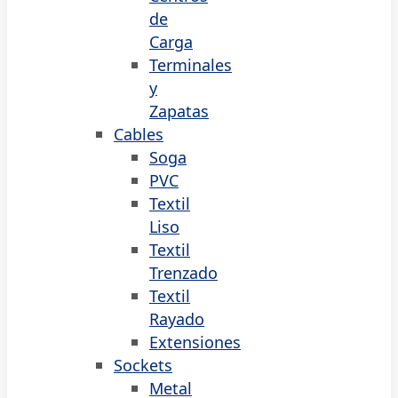
de
Carga
Terminales
y
Zapatas
Cables
Soga
PVC
Textil
Liso
Textil
Trenzado
Textil
Rayado
Extensiones
Sockets
Metal