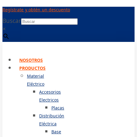
Ir
Regístrate y obtén un descuento
al
contenido
Buscar
×
NOSOTROS
PRODUCTOS
Material
Eléctrico
Accesorios
Electricos
Placas
Distribución
Eléctrica
Base