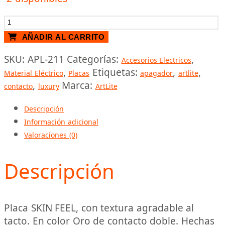
DIMMER
100W
AÑADIR AL CARRITO
127V
SKU:
APL-211
Categorías:
,
BLANCO
Accesorios Electricos
,
Etiquetas:
,
,
PREMIUM
Material Eléctrico
Placas
apagador
artlite
,
Marca:
cantidad
contacto
luxury
ArtLite
Descripción
Información adicional
Valoraciones (0)
Descripción
Placa SKIN FEEL, con textura agradable al
tacto. En color Oro de contacto doble. Hechas