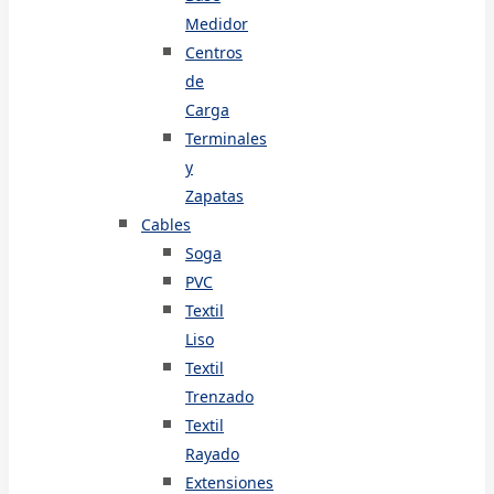
Medidor
Centros
de
Carga
Terminales
y
Zapatas
Cables
Soga
PVC
Textil
Liso
Textil
Trenzado
Textil
Rayado
Extensiones