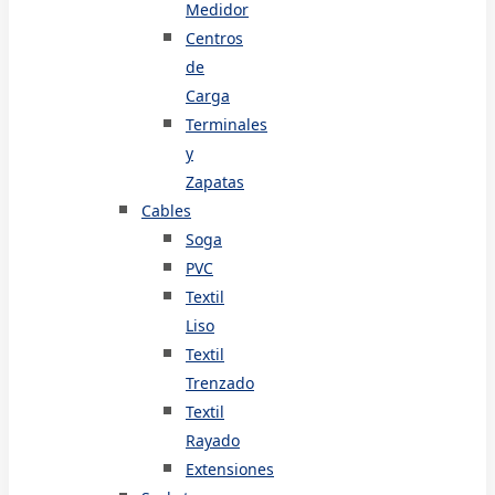
Medidor
Centros
de
Carga
Terminales
y
Zapatas
Cables
Soga
PVC
Textil
Liso
Textil
Trenzado
Textil
Rayado
Extensiones