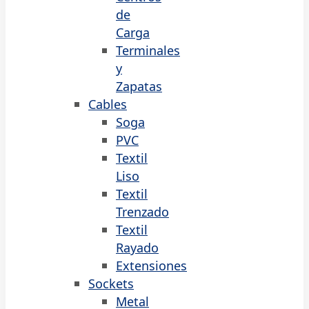
de
Carga
Terminales
y
Zapatas
Cables
Soga
PVC
Textil
Liso
Textil
Trenzado
Textil
Rayado
Extensiones
Sockets
Metal