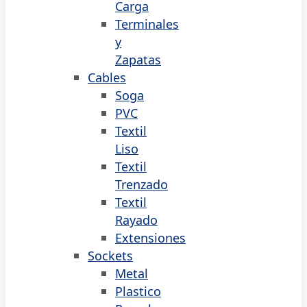
Carga
Terminales
y
Zapatas
Cables
Soga
PVC
Textil
Liso
Textil
Trenzado
Textil
Rayado
Extensiones
Sockets
Metal
Plastico