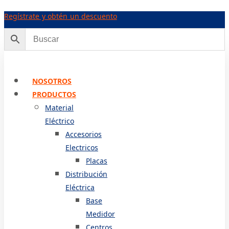
Ir
Regístrate y obtén un descuento
al
contenido
NOSOTROS
PRODUCTOS
Material
Eléctrico
Accesorios
Electricos
Placas
Distribución
Eléctrica
Base
Medidor
Centros