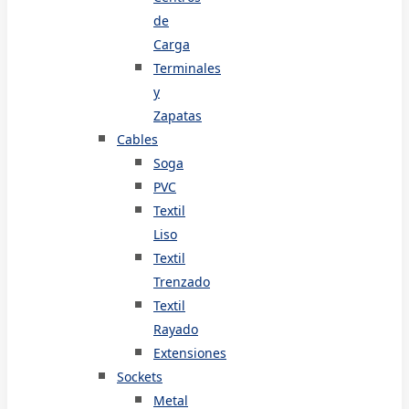
de
Carga
Terminales
y
Zapatas
Cables
Soga
PVC
Textil
Liso
Textil
Trenzado
Textil
Rayado
Extensiones
Sockets
Metal