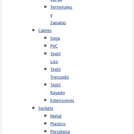
Terminales
y
Zapatas
Cables
Soga
PVC
Textil
Liso
Textil
Trenzado
Textil
Rayado
Extensiones
Sockets
Metal
Plastico
Porcelana