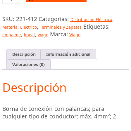
LINEAL
DE
SKU:
221-412
Categorías:
,
Distribución Eléctrica
EMPALME
,
Etiquetas:
Material Eléctrico
Terminales y Zapatas
PARA
,
,
Marca:
empalme
lineal
wago
Wago
4MM2
2
PUNTOS
Descripción
Información adicional
cantidad
Valoraciones (0)
Descripción
Borna de conexión con palancas; para
cualquier tipo de conductor; máx. 4mm²; 2