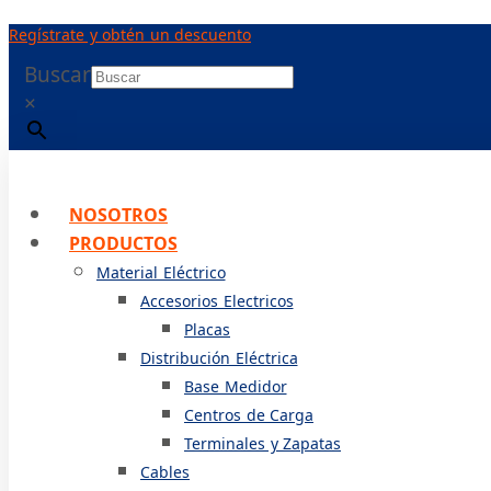
Ir
Regístrate y obtén un descuento
al
contenido
Buscar
×
NOSOTROS
PRODUCTOS
Material Eléctrico
Accesorios Electricos
Placas
Distribución Eléctrica
Base Medidor
Centros de Carga
Terminales y Zapatas
Cables