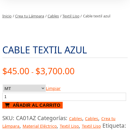
Inicio
/
Crea tu Lámpara
/
Cables
/
Textil Liso
/ Cable textil azul
CABLE TEXTIL AZUL
Rango
$
45.00
$
3,700.00
-
de
precios:
Limpiar
Cable
desde
textil
$45.00
AÑADIR AL CARRITO
azul
hasta
SKU:
CA01AZ
Categorías:
,
,
cantidad
Cables
Cables
Crea tu
$3,700.00
,
,
,
Etiqueta:
Lámpara
Material Eléctrico
Textil Liso
Textil Liso