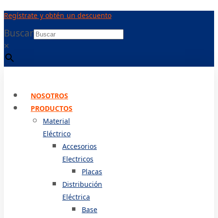
Ir
Regístrate y obtén un descuento
al
contenido
Buscar
×
NOSOTROS
PRODUCTOS
Material
Eléctrico
Accesorios
Electricos
Placas
Distribución
Eléctrica
Base