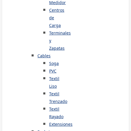
Medidor
Centros
de
Carga
Terminales
y
Zapatas
Cables
Soga
PVC
Textil
Liso
Textil
Trenzado
Textil
Rayado
Extensiones