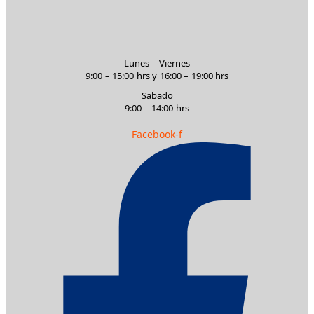
HASTA
DE
LAS
$3,700.00
PRODUCTO
OPCIONES
SE
Lunes – Viernes
PUEDEN
9:00 – 15:00 hrs y 16:00 – 19:00 hrs
ELEGIR
Sabado
EN
9:00 – 14:00 hrs
LA
Facebook-f
PÁGINA
DE
PRODUCTO