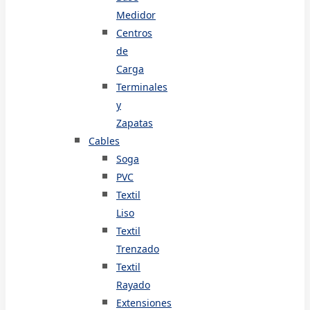
Medidor
Centros
de
Carga
Terminales
y
Zapatas
Cables
Soga
PVC
Textil
Liso
Textil
Trenzado
Textil
Rayado
Extensiones