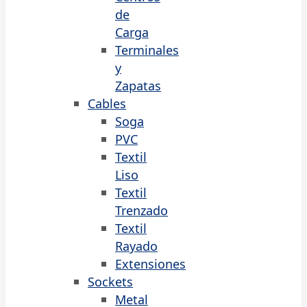
de
Carga
Terminales
y
Zapatas
Cables
Soga
PVC
Textil
Liso
Textil
Trenzado
Textil
Rayado
Extensiones
Sockets
Metal