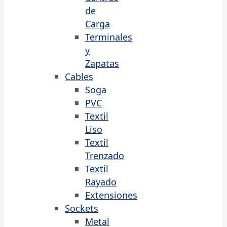
de
Carga
Terminales
y
Zapatas
Cables
Soga
PVC
Textil
Liso
Textil
Trenzado
Textil
Rayado
Extensiones
Sockets
Metal