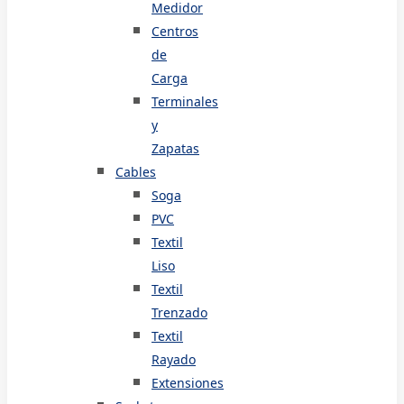
Medidor
Centros
de
Carga
Terminales
y
Zapatas
Cables
Soga
PVC
Textil
Liso
Textil
Trenzado
Textil
Rayado
Extensiones