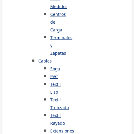
Medidor
Centros
de
Carga
Terminales
y
Zapatas
Cables
Soga
PVC
Textil
Liso
Textil
Trenzado
Textil
Rayado
Extensiones