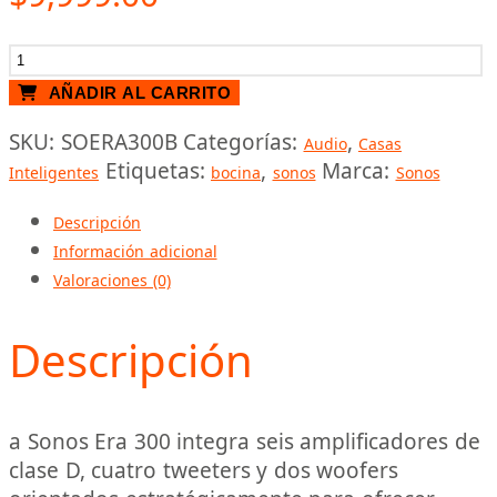
BOCINA
INTELIGENTE
AÑADIR AL CARRITO
CONTROL
SKU:
SOERA300B
Categorías:
,
VOZ
Audio
Casas
Etiquetas:
,
Marca:
SONOS
Inteligentes
bocina
sonos
Sonos
ERA
Descripción
300
Información adicional
NEGRO
Valoraciones (0)
cantidad
Descripción
a Sonos Era 300 integra seis amplificadores de
clase D, cuatro tweeters y dos woofers