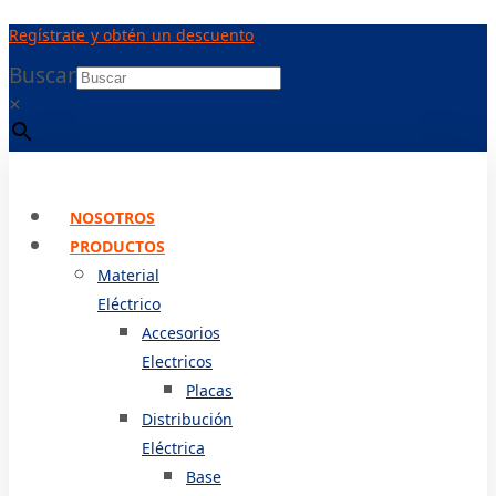
Ir
Regístrate y obtén un descuento
al
contenido
Buscar
×
NOSOTROS
PRODUCTOS
Material
Eléctrico
Accesorios
Electricos
Placas
Distribución
Eléctrica
Base