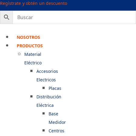
Ir
Regístrate y obtén un descuento
al
contenido
NOSOTROS
PRODUCTOS
Material
Eléctrico
Accesorios
Electricos
Placas
Distribución
Eléctrica
Base
Medidor
Centros