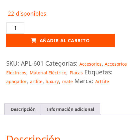
22 disponibles
APAGADOR
SENCILLO
NEGRO
AÑADIR AL CARRITO
MATE
LUXURY
cantidad
SKU:
APL-601
Categorías:
,
Accesorios
Accesorios
,
,
Etiquetas:
Electricos
Material Eléctrico
Placas
,
,
,
Marca:
apagador
artlite
luxury
mate
ArtLite
Descripción
Información adicional
Descripción