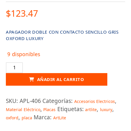
$
123.47
APAGADOR DOBLE CON CONTACTO SENCILLO GRIS
OXFORD LUXURY
9 disponibles
APAGADOR
DOBLE
CON
AÑADIR AL CARRITO
CONTACTO
SENCILLO
GRIS
OXFORD
SKU:
APL-406
Categorías:
,
Accesorios Electricos
LUXURY
cantidad
,
Etiquetas:
,
,
Material Eléctrico
Placas
artlite
luxury
,
Marca:
oxford
placa
ArtLite