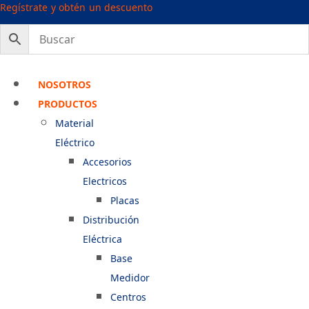
Ir
Regístrate y obtén un descuento
al
contenido
NOSOTROS
PRODUCTOS
Material
Eléctrico
Accesorios
Electricos
Placas
Distribución
Eléctrica
Base
Medidor
Centros