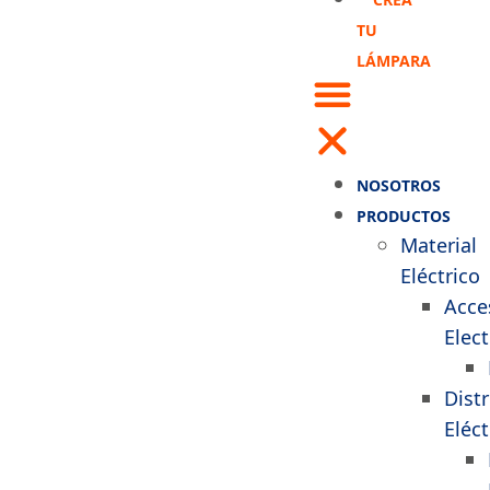
TU
LÁMPARA
NOSOTROS
PRODUCTOS
Material
Eléctrico
Acce
Elect
Dist
Eléct