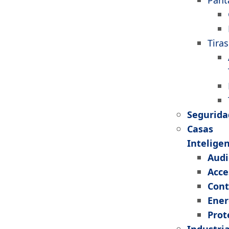
Pant
Tiras
Segurida
Casas
Intelige
Audi
Acce
Cont
Ener
Prot