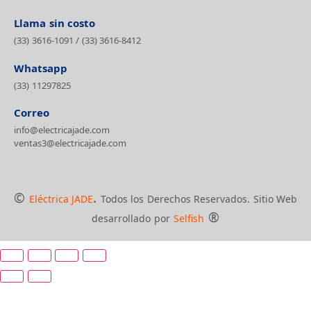
Llama sin costo
(33) 3616-1091
/
(33) 3616-8412
Whatsapp
(33) 11297825
Correo
info@electricajade.com
ventas3@electricajade.com
©
.
Eléctrica JADE
Todos los Derechos Reservados. Sitio Web
®
desarrollado por
Selfish