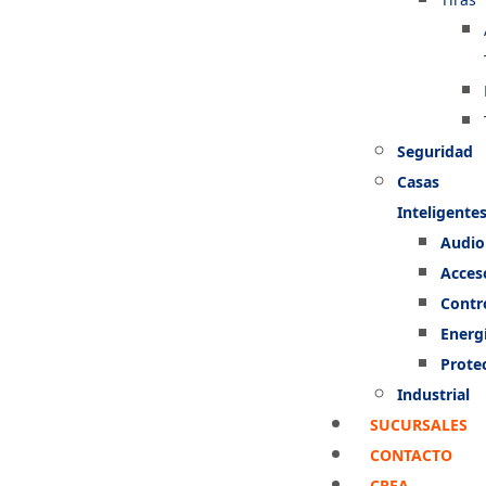
Seguridad
Casas
Inteligente
Audio
Acces
Contr
Energ
Prote
Industrial
SUCURSALES
CONTACTO
CREA