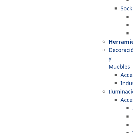
Sock
Herrami
Decoraci
y
Muebles
Acce
Indus
Iluminac
Acce